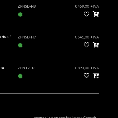
ZPNSD-H8
€ 459,00
+IVA
 da 4,5
ZPNSD-H9
€ 541,00
+IVA
sta
ZPNTZ-13
€ 893,00
+IVA
zeapon.it
è un servizio
Image Consult