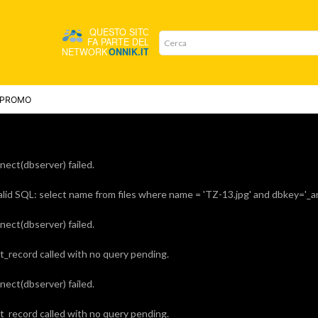
PROMO
ect(dbserver) failed.
lid SQL: select name from files where name = 'TZ-13.jpg' and dbkey='_
ect(dbserver) failed.
_record called with no query pending.
ect(dbserver) failed.
_record called with no query pending.