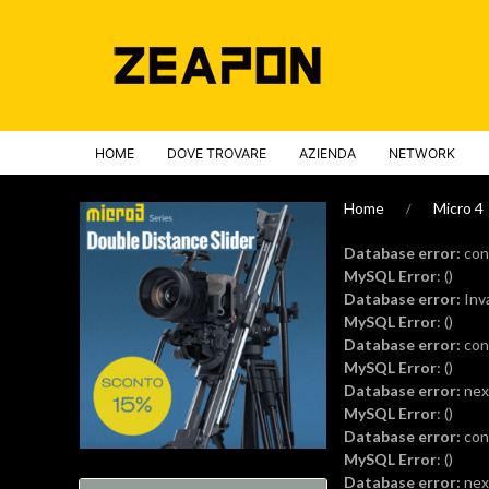
HOME
DOVE TROVARE
AZIENDA
NETWORK
Home
Micro 4
Database error:
conn
MySQL Error
: ()
Database error:
Inva
MySQL Error
: ()
Database error:
conn
MySQL Error
: ()
Database error:
next
MySQL Error
: ()
Database error:
conn
MySQL Error
: ()
Database error:
next