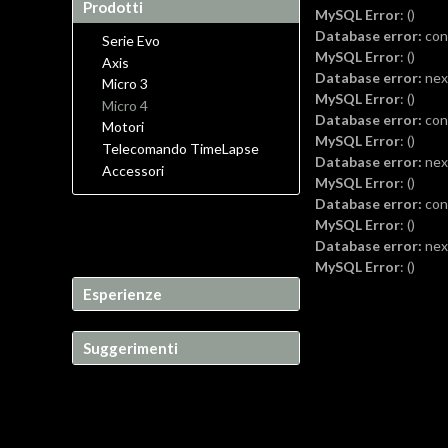
Prodotti
MySQL Error
: ()
Database error:
conn
Serie Evo
MySQL Error
: ()
Axis
Database error:
next
Micro 3
MySQL Error
: ()
Micro 4
Database error:
conn
Motori
MySQL Error
: ()
Telecomando TimeLapse
Database error:
next
Accessori
MySQL Error
: ()
Database error:
conn
MySQL Error
: ()
Database error:
next
MySQL Error
: ()
Esperienze
Suggerimenti