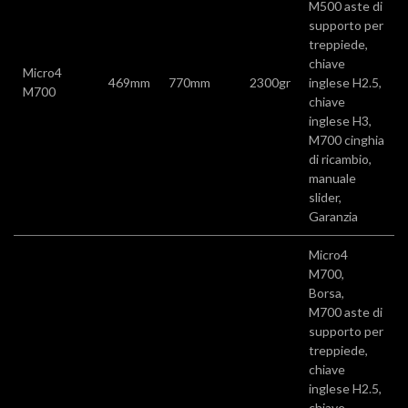
M500 aste di
supporto per
treppiede,
chiave
Micro4
469mm
770mm
2300gr
inglese H2.5,
M700
chiave
inglese H3,
M700 cinghia
di ricambio,
manuale
slider,
Garanzia
Micro4
M700,
Borsa,
M700 aste di
supporto per
treppiede,
chiave
inglese H2.5,
chiave