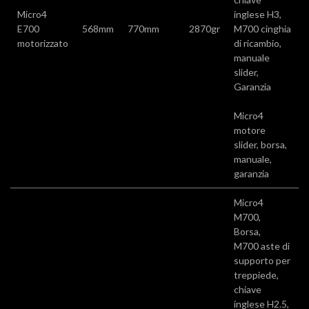
Micro4
inglese H3,
E700
568mm
770mm
2870gr
M700 cinghia
motorizzato
di ricambio,
manuale
slider,
Garanzia
Micro4
motore
slider, borsa,
manuale,
garanzia
Micro4
M700,
Borsa,
M700 aste di
supporto per
treppiede,
chiave
inglese H2.5,