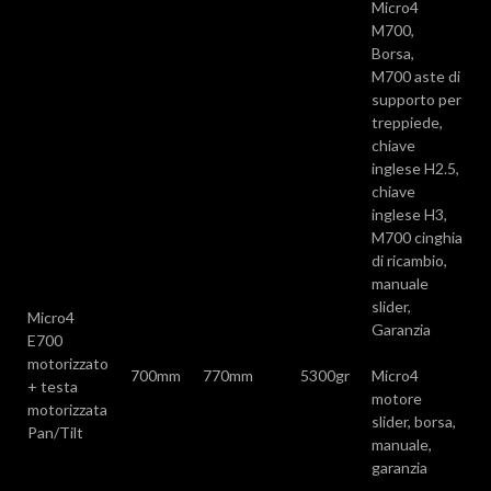
Micro4
M700,
Borsa,
M700 aste di
supporto per
treppiede,
chiave
inglese H2.5,
chiave
inglese H3,
M700 cinghia
di ricambio,
manuale
slider,
Micro4
Garanzia
E700
motorizzato
700mm
770mm
5300gr
Micro4
+ testa
motore
motorizzata
slider, borsa,
Pan/Tilt
manuale,
garanzia