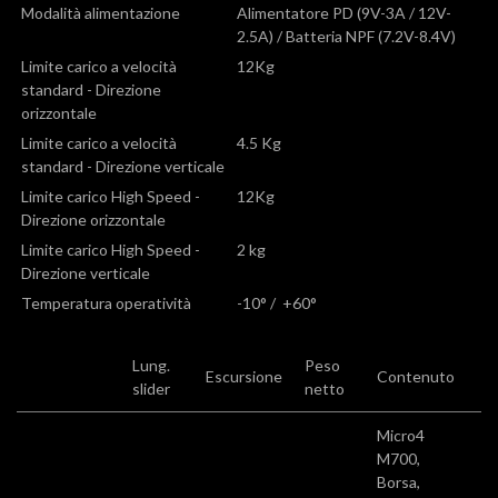
Modalità alimentazione
Alimentatore PD (9V-3A / 12V-
2.5A) / Batteria NPF (7.2V-8.4V)
Limite carico a velocità
12Kg
standard - Direzione
orizzontale
Limite carico a velocità
4.5 Kg
standard - Direzione verticale
Limite carico High Speed -
12Kg
Direzione orizzontale
Limite carico High Speed -
2 kg
Direzione verticale
Temperatura operatività
-10° / +60°
Lung.
Peso
Escursione
Contenuto
slider
netto
Micro4
M700,
Borsa,