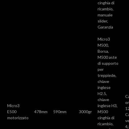
cinghia di
ricambio,
manuale
slider,
Garanzia
Micro3
M500,
Borsa,
M500 aste
di supporto
per
treppiede,
chiave
inglese
H2.5,
C
chiave
or
Micro3
inglese H3,
1
E500
478mm
590mm
3000gr
M500
C
motorizzato
cinghia di
ve
ricambio,
4