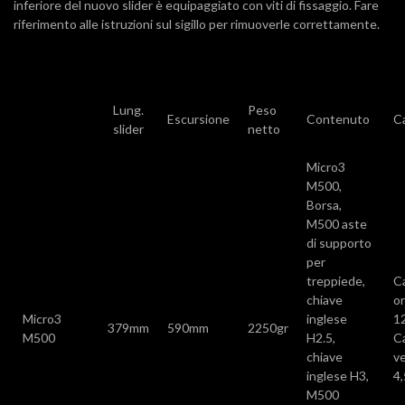
inferiore del nuovo slider è equipaggiato con viti di fissaggio. Fare
riferimento alle istruzioni sul sigillo per rimuoverle correttamente.
Lung.
Peso
Escursione
Contenuto
C
slider
netto
Micro3
M500,
Borsa,
M500 aste
di supporto
per
treppiede,
C
chiave
or
Micro3
inglese
1
379mm
590mm
2250gr
M500
H2.5,
C
chiave
ve
inglese H3,
4
M500