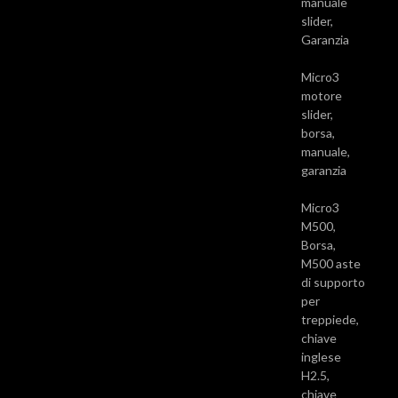
manuale
slider,
Garanzia
Micro3
motore
slider,
borsa,
manuale,
garanzia
Micro3
M500,
Borsa,
M500 aste
di supporto
per
treppiede,
chiave
inglese
H2.5,
chiave