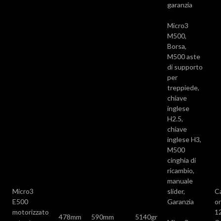
garanzia
Micro3
M500,
Borsa,
M500 aste
di supporto
per
treppiede,
chiave
inglese
H2.5,
chiave
inglese H3,
M500
cinghia di
ricambio,
manuale
Micro3
slider,
C
E500
Garanzia
or
motorizzato
1
478mm
590mm
5140gr