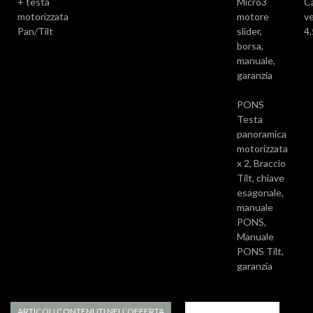
+ testa
Micro3
C
motorizzata
motore
ve
Pan/Tilt
slider,
4
borsa,
manuale,
garanzia
PONS
Testa
panoramica
motorizzata
x 2, Braccio
Tilt, chiave
esagonale,
manuale
PONS,
Manuale
PONS Tilt,
garanzia
ARTICOLI CONTENUTI NELL’OFFERTA
APPROFONDIMENTI