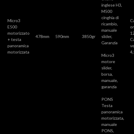
inglese H3,
M500
cinghia di
Micro3
C
ricambio,
E500
or
manuale
motorizzato
1
478mm
590mm
3850gr
slider,
+ testa
C
Garanzia
panoramica
ve
motorizzata
4
Micro3
motore
slider,
borsa,
manuale,
garanzia
PONS
Testa
panoramica
motorizzata,
manuale
PONS,