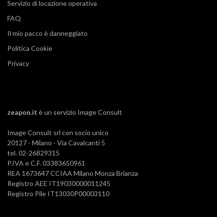
Servizio di locazione operativa
FAQ
Il mio pacco è danneggiato
Politica Cookie
Privacy
zeapon.it
è un servizio
Image Consult
Image Consult srl con socio unico
20127 - Milano - Via Cavalcanti 5
tel. 02-26829315
P.IVA e C.F. 03383650961
REA 1673647 CCIAA Milano Monza Brianza
Registro AEE IT19030000011245
Registro Pile IT13030P00003110