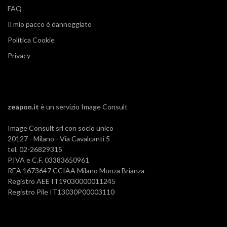
FAQ
Il mio pacco è danneggiato
Politica Cookie
Privacy
zeapon.it
è un servizio
Image Consult
Image Consult srl con socio unico
20127 - Milano - Via Cavalcanti 5
tel. 02-26829315
P.IVA e C.F. 03383650961
REA 1673647 CCIAA Milano Monza Brianza
Registro AEE IT19030000011245
Registro Pile IT13030P00003110