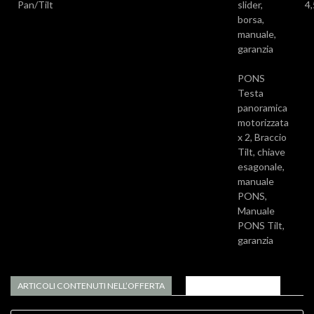
Pan/Tilt
slider,
4
borsa,
manuale,
garanzia
PONS
Testa
panoramica
motorizzata
x 2, Braccio
Tilt, chiave
esagonale,
manuale
PONS,
Manuale
PONS Tilt,
garanzia
ARTICOLI CONTENUTI NELL’OFFERTA
APPROFONDIMENTI