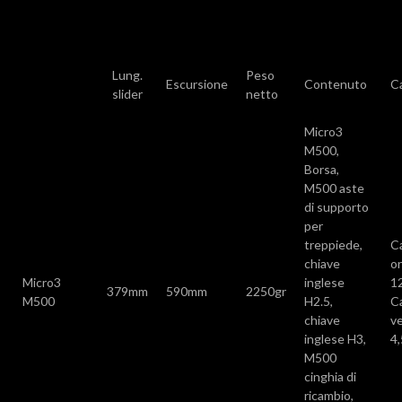
Lung.
Peso
Escursione
Contenuto
C
slider
netto
Micro3
M500,
Borsa,
M500 aste
di supporto
per
treppiede,
C
chiave
or
Micro3
inglese
1
379mm
590mm
2250gr
M500
H2.5,
C
chiave
ve
inglese H3,
4
M500
cinghia di
ricambio,