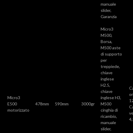
manuale
slider,
Garanzia
Micro3
M500,
Borsa,
M500 aste
di supporto
per
treppiede,
chiave
inglese
H2.5,
C
chiave
or
Micro3
inglese H3,
1
E500
478mm
590mm
3000gr
M500
C
motorizzato
cinghia di
ve
ricambio,
4
manuale
slider,