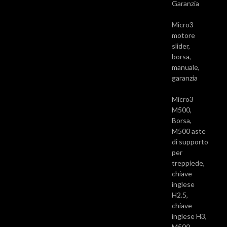
Garanzia
Micro3
motore
slider,
borsa,
manuale,
garanzia
Micro3
M500,
Borsa,
M500 aste
di supporto
per
treppiede,
chiave
inglese
H2.5,
chiave
inglese H3,
M500