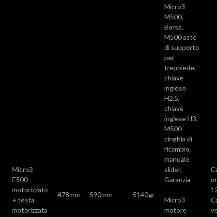
Micro3
M500,
Borsa,
M500 aste
di supporto
per
treppiede,
chiave
inglese
H2.5,
chiave
inglese H3,
M500
cinghia di
ricambio,
manuale
Micro3
slider,
C
E500
Garanzia
or
motorizzato
1
478mm
590mm
5140gr
+ testa
Micro3
C
motorizzata
motore
ve