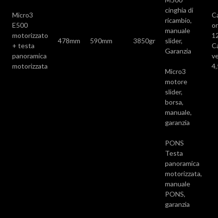
cinghia di
Micro3
C
ricambio,
E500
or
manuale
motorizzato
1
478mm
590mm
3850gr
slider,
+ testa
C
Garanzia
panoramica
ve
motorizzata
4
Micro3
motore
slider,
borsa,
manuale,
garanzia
PONS
Testa
panoramica
motorizzata,
manuale
PONS,
garanzia